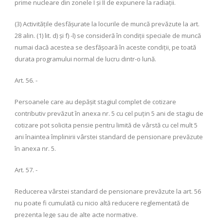
prime nucleare din zonele I şi II de expunere la radiaţii.
(3) Activităţile desfăşurate la locurile de muncă prevăzute la art.
28 alin. (1) lit. d) şi f) -l) se consideră în condiţii speciale de muncă
numai dacă acestea se desfăşoară în aceste condiţii, pe toată
durata programului normal de lucru dintr-o lună.
Art. 56. -
Persoanele care au depăşit stagiul complet de cotizare
contributiv prevăzut în anexa nr. 5 cu cel puţin 5 ani de stagiu de
cotizare pot solicita pensie pentru limită de vârstă cu cel mult 5
ani înaintea împlinirii vârstei standard de pensionare prevăzute
în anexa nr. 5.
Art. 57. -
Reducerea vârstei standard de pensionare prevăzute la art. 56
nu poate fi cumulată cu nicio altă reducere reglementată de
prezenta lege sau de alte acte normative.