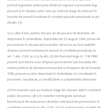
potrivit legislaţiei anterioare intrării în vigoare a prezentei legi,
precum şi în situaţia celor care au realizat stagii de cotizare în
locurile de muncă încadrate în condiţii speciale prevăzute la art.
28 alin. (1);
c) cu câte 6 luni, pentru fiecare an de privare de libertate, de
deportare în străinătate, după data de 23 august 1944, şi/sau de
prizonierat, în situaţia persoanelor cărora le-au fost stabilite
drepturi privind vechimea în muncă, în condiţiile prevăzute la
art. 1 alin. (1) lit. a) -c) şi la alin. (2) din Decretul-lege nr. 118/1990
privind acordarea unor drepturi persoanelor persecutate din
motive politice de dictatura instaurată cu începere de la 6 martie
1945, precum şi celor deportate în străinătate ori constituite în
prizonieri, republicat, cu modificările şi completările ulterioare.
(2) Persoanele care au realizat stagii de cotizare atât în sistemul
public de pensii, cât şi în sisteme neintegrate acestuia
beneficiază de reducerea vârstelor standard de pensionare, în
condiţiile prevăzute la alin. (1) lit. a) şi b), numai pentru stagiile de