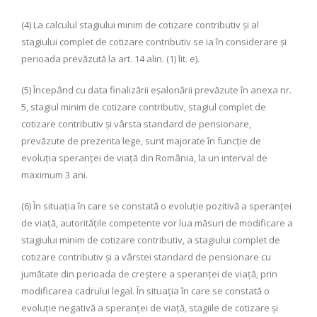
(4) La calculul stagiului minim de cotizare contributiv şi al
stagiului complet de cotizare contributiv se ia în considerare şi
perioada prevăzută la art. 14 alin. (1) lit. e).
(5) Începând cu data finalizării eşalonării prevăzute în anexa nr.
5, stagiul minim de cotizare contributiv, stagiul complet de
cotizare contributiv şi vârsta standard de pensionare,
prevăzute de prezenta lege, sunt majorate în funcţie de
evoluţia speranţei de viaţă din România, la un interval de
maximum 3 ani.
(6) În situaţia în care se constată o evoluţie pozitivă a speranţei
de viaţă, autorităţile competente vor lua măsuri de modificare a
stagiului minim de cotizare contributiv, a stagiului complet de
cotizare contributiv şi a vârstei standard de pensionare cu
jumătate din perioada de creştere a speranţei de viaţă, prin
modificarea cadrului legal. În situaţia în care se constată o
evoluţie negativă a speranţei de viaţă, stagiile de cotizare şi