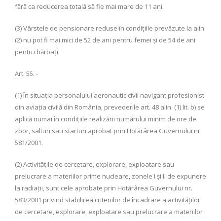
fără ca reducerea totală să fie mai mare de 11 ani.
(3) Vârstele de pensionare reduse în condiţiile prevăzute la alin.
(2) nu pot fi mai mici de 52 de ani pentru femei şi de 54 de ani
pentru bărbaţi.
Art. 55. -
(1) În situaţia personalului aeronautic civil navigant profesionist
din aviaţia civilă din România, prevederile art. 48 alin. (1) lit. b) se
aplică numai în condiţiile realizării numărului minim de ore de
zbor, salturi sau starturi aprobat prin Hotărârea Guvernului nr.
581/2001.
(2) Activităţile de cercetare, explorare, exploatare sau
prelucrare a materiilor prime nucleare, zonele I şi II de expunere
la radiaţii, sunt cele aprobate prin Hotărârea Guvernului nr.
583/2001 privind stabilirea criteriilor de încadrare a activităţilor
de cercetare, explorare, exploatare sau prelucrare a materiilor