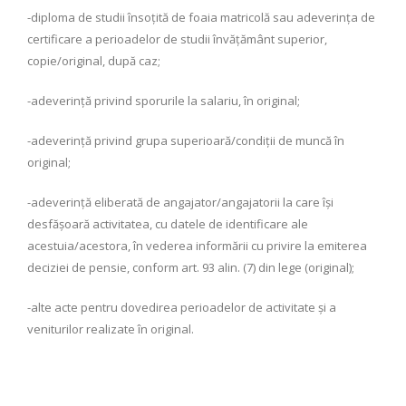
-diploma de studii însoţită de foaia matricolă sau adeverinţa de
certificare a perioadelor de studii învăţământ superior,
copie/original, după caz;
-adeverinţă privind sporurile la salariu, în original;
-adeverinţă privind grupa superioară/condiţii de muncă în
original;
-adeverinţă eliberată de angajator/angajatorii la care îşi
desfăşoară activitatea, cu datele de identificare ale
acestuia/acestora, în vederea informării cu privire la emiterea
deciziei de pensie, conform art. 93 alin. (7) din lege (original);
-alte acte pentru dovedirea perioadelor de activitate şi a
veniturilor realizate în original.